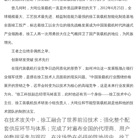
曾几何时，大吨位装载机一直是外资品牌掌控的天下，2012年6月25日，全
球规模最大、工艺技术最先进、精益制造能力最强的徐工装载机智能化制造基地
全面竣工投产，标志着徐工以全方位的领先战略发展成为中国装载机时代跨越式
产业领跑者。徐工人再一次用勇担大任之气概捍卫了国产装载机的地位，为民族
增光。
王者之位绝非偶然之举。
创新研发突破 技术先行
在现代装载机行业竞争日趋同质化的形势下，如何冲出这一发展瓶颈占领行
业领军优势，是摆在徐工技术人员面前的现实问题。“中国装载机行业围绕价格
展开的营销之争，迟早会转变为以技术为核心的高端竞争，这是未来行业发展的
方向。”徐工科技副总经理马铸直言，此时他还有另一个身份——徐工技术中心
主任、徐工装载机技术研发小组负责人，大吨位和节能型装载机就是他和他的技
术团队的制胜法宝。
在技术攻关中，徐工融合了世界前沿技术；强化整个配
套供应环节与体系；完成了对遍布全国的代理商、用户
的数据采集与跟踪。在这场势在必得的阵地战中，徐工