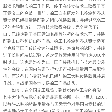
新渴求和踏实的工作作风，终于在传动技术上取得了真
正意义上的突破：目前，徐工自主研发的电控箱和湿式
驱动桥已经批量装配到5吨和6吨装载机，并经过恶劣工
况的考验和改进，现有技术取得突破，完全替代了进
口，已经达到了某国际知名品牌箱桥的技术水平，并装
配到出口型和矿山型产品。徐工电控箱和湿式驱动桥完
全克服了国产传统变速箱故障多、寿命短的缺陷，并经
过了长时间装机试验，首次无故障使用时间均达8000小
时以上。这也是迄今为止，国产装载机核心技术最实质
性的突破，在国内首家取得知识产权并批量用于装配整
机。而这些核心零部件也已经与徐工大吨位装载机并肩
作战，奋战祖国各地，扬徐工产品雄风。
如今，在全国施工现场，到处都有徐工金的身影，
其中大吨位装载机必定是最耀眼的那一抹。“巨人”1200K
以每斗15吨的铲装重量在与国际竞争对手同台竞技的过
程中劲扬大国之威；“港口暴龙”800K，真正的港口多面