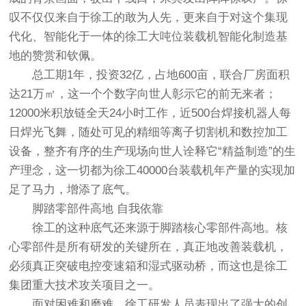
叹不仅仅来自于徐工的敢为人先，更来自于对这个集现
代化、智能化于一体的徐工大吨位装载机智能化制造基
地的赞赏和钦佩。
总工期1年，投资32亿，占地600亩，联合厂房面积
达21万㎡，这一个个数字向世人彰示它的前无来者；
12000米积放链全天24小时工作，近500台焊接机器人每
日焊光飞舞，随处可见的精细等离子切割机和数控加工
设备，整齐有序的生产现场向世人诠释它“精益制造”的生
产理念，这一切都为徐工40000台装载机年产量的实现加
足了马力，增添了底气。
脚踏零部件高地 自我依靠
徐工的这种底气还来源于脚踏核心零部件高地。核
心零部件是所有研发的关键所在，真正地改善装载机，
必须真正突破电控变速箱和湿式驱动桥，而这也是徐工
集团重大技术攻关项目之一。
面对困难和磨难，徐工研发人员表现出了强大的创