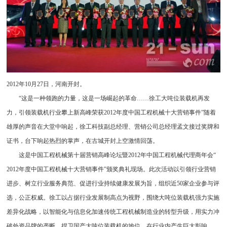
2012年10月27日，河南开封。
“这是一种领跑的力量，这是一场崛起的革命……徐工大吨位装载机再发
力，引领装载机行业攀上新高峰荣获2012年度中国工程机械十大营销事件”随着
雄厚的声音在大堂中响起，徐工科技副总经理、营销公司总经理孟文接过奖牌和
证书，台下响起热烈的掌声，在古城开封上空激情回荡。
这是中国工程机械第十届营销高峰论坛暨2012年中国工程机械代理商年会“
2012年度中国工程机械十大营销事件”颁奖典礼现场。此次活动以引领行业营销
进步、树立行业服务典范、促进行业持续健康发展为旨，组织近50家企业参与评
选，公正权威。徐工以占据行业发展制高点为视野，围绕大吨位装载机强力实施
差异化战略，以智能化与信息化加速传统工程机械制造业的转型升级，用实力冲
破外资品牌的垄断，捍卫国产大吨位装载机的地位，在行业内产生巨大影响。