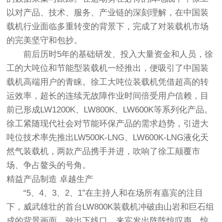
以对产品、技术、服务、产业链的深刻理解，在中国装
载机行业面临多重转变的背景下，完成了对装载机市场
的完美坚守和包抄。
前后历时5年的基础研发、投入大量资金和人员，徐
工的大吨位和节能型装载机一经推出，便吸引了中国装
载机高端用户的青睐。徐工大吨位装载机凭借超高的转
运效率，超长的连续无故障作业时间倍受用户信赖，目
前已形成LW1200K、LW800K、LW600K等系列化产品。
徐工紧随现代社会对节能环保产品的需求趋势，引进大
吨位技术率先推出LW500K-LNG、LW600K-LNG液化天
然气装载机，两款产品携手并进，吹响了徐工颠覆市
场、争占鳌头的号角。
精益产品制造 卓越生产
“5、4、3、2、1”在主持人和在场所有嘉宾的注目
下，威武雄壮的首台LW800K装载机冲破由山岩和巨石组
成的背景画面，驶出下线口，来宾发出阵阵惊叹声。惊