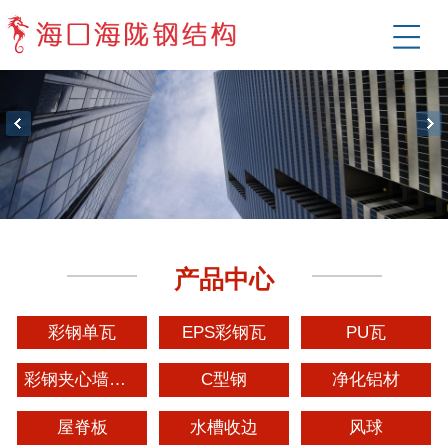
产品中心
彩钢单瓦
EPS彩钢瓦
PU瓦
彩钢夹心墙板屋面板
C型钢
净化铝材
屋脊板
水槽收边
风球