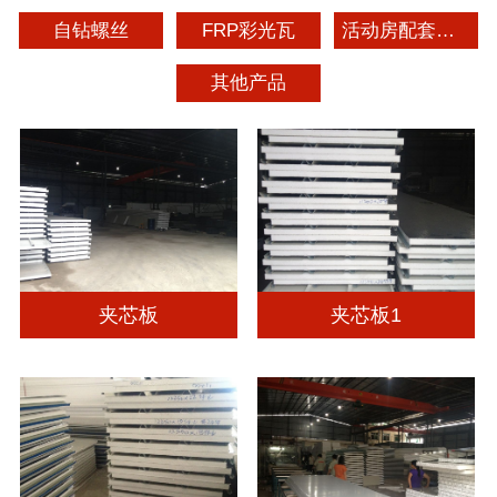
自钻螺丝
FRP彩光瓦
活动房配套材料
其他产品
夹芯板
夹芯板1