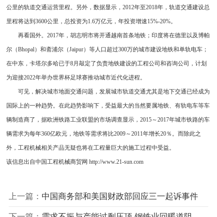
公里的轨道交通运营里程。另外，数据显示，2012年至2018年，轨道交通建设总
里程将达到3600公里，总投资为1.6万亿元，年投资增速15%-20%。
再看国外。2017年，胡志明市将开通越南首条地铁；印度将在德里以及博帕
尔（Bhopal）和斋浦尔（Jaipur）等人口超过300万的城市建设地铁和单轨电车；
在中东，卡塔尔多哈已于8月敲定了负责地铁建设的工程公司和咨询公司，计划
为迎接2022年举办世界杯足球赛推动城市近代化进程。
可见，解决城市地面交通问题，发展城市轨道交通尤其是地下交通已经成为
国际上的一种趋势。在此趋势影响下，受益最大的当然要属地铁、有轨电车等车
辆制造商了，据欧洲铁路工业联盟的市场调查显示，2015～2017年城市铁路的车
辆需求为每年360亿欧元，地铁等需求将比2009～2011年增长20％。而除此之
外，工程机械相关产品无疑也将在工程量巨大的施工过程中受益。
该信息出自中国工程机械商贸网 http://www.21-sun.com
上一篇：
中国商务部和美国财政部回应三一起诉事件
下一篇：
需求不振与产能过剩压顶 钢铁业回暖道阻且长