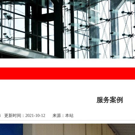
服务案例
3 更新时间：2021-10-12 来源：本站