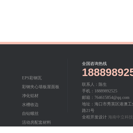
全国咨询热线
18889892
EPS彩钢瓦
联系人：陈生
彩钢夹心墙板屋面板
手机：18889892525
净化铝材
邮箱：764615854@qq.com
地址：海口市秀英区港澳工
水槽收边
路21号
自钻螺丝
全程开发设计
海南中立科技
活动房配套材料