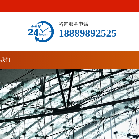
咨询服务电话：
18889892525
系我们